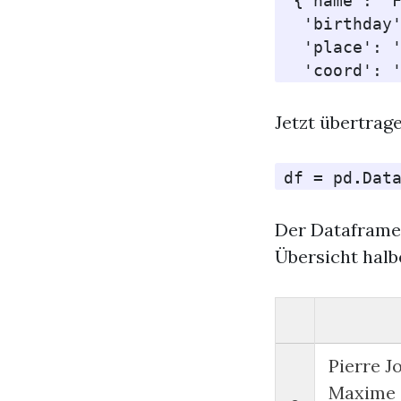
 {'name': 'F
  'birthday'
  'place': '
Jetzt übertrage
df
=
pd
.
Dat
Der Dataframe 
Übersicht halb
Pierre J
Maxime