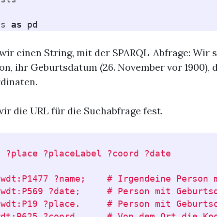
as
as
pd
n wir einen String, mit der SPARQL-Abfrage: Wir
n, ihr Geburtsdatum (26. November vor 1900), 
dinaten.
ir die URL für die Suchabfrage fest.
 ?place ?placeLabel ?coord ?date

wdt:P1477 ?name;    # Irgendeine Person m
wdt:P569 ?date;     # Person mit Geburtsd
wdt:P19 ?place.     # Person mit Geburtso
dt:P625 ?coord.     # Von dem Ort die Koo