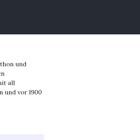
ython und
en
it all
n und vor 1900