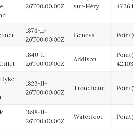
e
26T00:00:00Z
sur-Héry
47.264
nd
1874-11-
eimer
Geneva
Point(
26T00:00:00Z
1840-11-
Point(
Addison
Gillet
26T00:00:00Z
42.10
 Dyke
1823-11-
Trondheim
Point(
26T00:00:00Z
n
k
1898-11-
Waterfoot
Point(
26T00:00:00Z