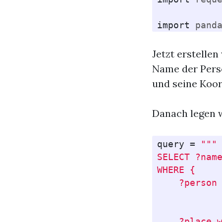
import
pand
Jetzt erstelle
Name der Perso
und seine Koor
Danach legen w
query
=
"""

SELECT ?name
WHERE {   

    ?person 
            
            
    ?place w