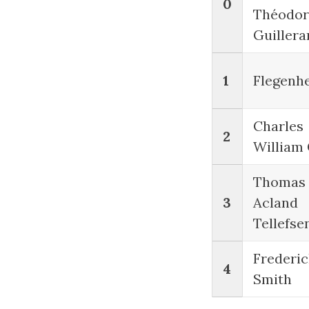
0
Théodor
Guillera
1
Flegenh
Charles
2
William 
Thomas
3
Acland
Tellefse
Frederic
4
Smith