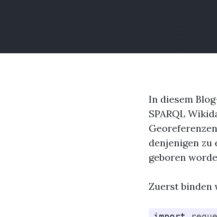
In diesem Blog
SPARQL Wikida
Georeferenzen a
denjenigen zu 
geboren worde
Zuerst binden 
import
requ