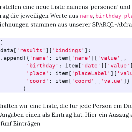
erstellen eine neue Liste namens ‘personen’ und
rag die jeweiligen Werte aus
,
,
name
birthday
pl
zeichnungen stammen aus unserer SPARQL-Abfra
[]
data
[
'results'
][
'bindings'
]:
n
.
append
({
'name'
:
item
[
'name'
][
'value'
],
'birthday'
:
item
[
'date'
][
'value'
'place'
:
item
[
'placeLabel'
][
'val
'coord'
:
item
[
'coord'
][
'value'
]}
)
halten wir eine Liste, die für jede Person ein D
Angaben einen als Eintrag hat. Hier ein Auszug 
fünf Einträgen.