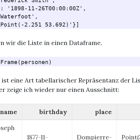
rederick Smith',

: '1898-11-26T00:00:00Z',

Waterfoot',

n wir die Liste in einen Dataframe.
aFrame
(
personen
)
ist eine Art tabellarischer Repräsentanz der Li
er zeige ich wieder nur einen Ausschnitt:
name
birthday
place
oseph
1877-11-
Dompierre-
Point(