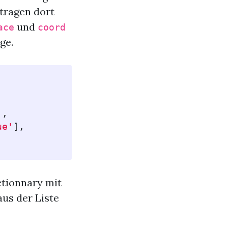
 tragen dort
und
ace
coord
ge.
],
ue'
],
ictionnary mit
aus der Liste