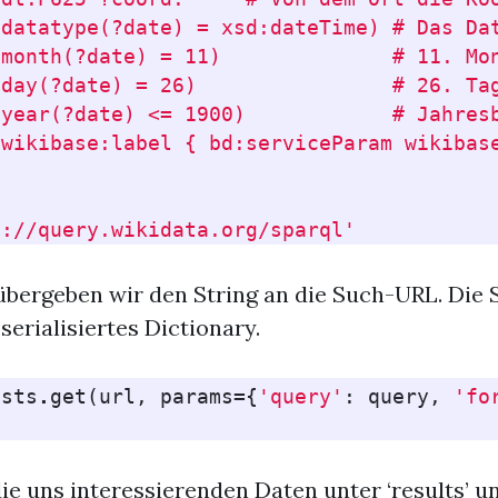
datatype(?date) = xsd:dateTime) # Das Dat
month(?date) = 11)              # 11. Mon
day(?date) = 26)                # 26. Tag
year(?date) <= 1900)            # Jahresb
wikibase:label { bd:serviceParam wikibase
s://query.wikidata.org/sparql'
bergeben wir den String an die Such-URL. Die
 serialisiertes Dictionary.
ests
.
get
(
url
,
params
=
{
'query'
:
query
,
'fo
ie uns interessierenden Daten unter ‘results’ un