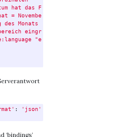
um hat das Format eines Datums

at = November

 des Monats

ereich eingrenzen

:language "en". }

 Serverantwort
rmat'
:
'json'
})
.
json
()
d ‘bindings’