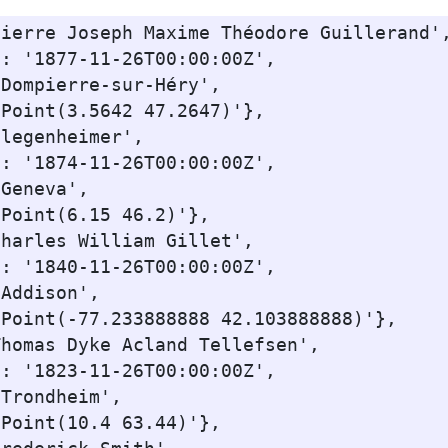
ierre Joseph Maxime Théodore Guillerand',
: '1877-11-26T00:00:00Z',

Dompierre-sur-Héry',

Point(3.5642 47.2647)'},

legenheimer',

: '1874-11-26T00:00:00Z',

Geneva',

Point(6.15 46.2)'},

harles William Gillet',

: '1840-11-26T00:00:00Z',

Addison',

Point(-77.233888888 42.103888888)'},

homas Dyke Acland Tellefsen',

: '1823-11-26T00:00:00Z',

Trondheim',

Point(10.4 63.44)'},
