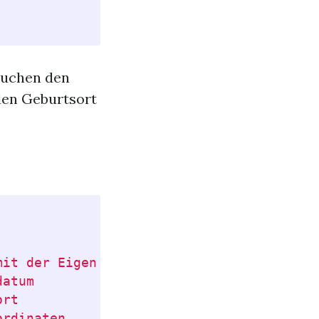
 suchen den
den Geburtsort
it der Eigenschaft "hat Namen"

atum

rt

rdinaten 
