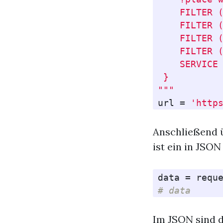
    FILTER (
    FILTER (
    FILTER (
    FILTER (
    SERVICE 
 } 

"""
url
=
'http
Anschließend ü
ist ein in JSON
data
=
requ
# data 
Im JSON sind d